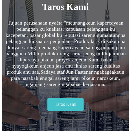
Taros Kami
Tujuan perusahaan nyaéta "meunangkeun kapercayaan
pelanggan ku kualitas, kapuasan pelanggan ku
kacepetan, pasar global ku reputasi sareng gumantungna
pelanggan ku saatos penjualan".Produk laris di sakumna
dunya, sareng meunang kapercayaan sareng pujian para
pangguna.Milih produk urang sarua jeung milih jaminan
dipercaya pikeun proyék anjeun!Kami bakal
nyayogikeun anjeun jasa anu ikhlas sareng kualitas
produk anu saé.Sadaya staf Jun Fastener ngabagéakeun
para nasabah énggal sareng lami pikeun naroskeun,
nganjang sareng ngabahas kerjasama.
Taros Kami