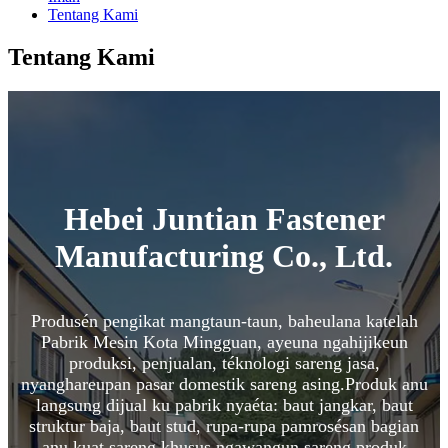
Tentang Kami
Tentang Kami
Hebei Juntian Fastener
Manufacturing Co., Ltd.
Produsén pengikat mangtaun-taun, baheulana katelah
Pabrik Mesin Kota Mingguan, ayeuna ngahijikeun
produksi, penjualan, téknologi sareng jasa,
nyanghareupan pasar domestik sareng asing.Produk anu
langsung dijual ku pabrik nyaéta: baut jangkar, baut
struktur baja, baut stud, rupa-rupa pamrosésan bagian
anu kuat sareng khusus ngawangun sareng produk