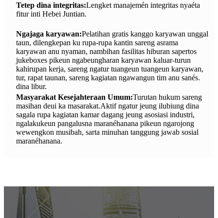
Tetep dina integritas:
Lengket manajemén integritas nyaéta
fitur inti Hebei Juntian.
Ngajaga karyawan:
Pelatihan gratis kanggo karyawan unggal
taun, dilengkepan ku rupa-rupa kantin sareng asrama
karyawan anu nyaman, nambihan fasilitas hiburan sapertos
jukeboxes pikeun ngabeungharan karyawan kaluar-turun
kahirupan kerja, sareng ngatur tuangeun tuangeun karyawan,
tur, rapat taunan, sareng kagiatan ngawangun tim anu sanés.
dina libur.
Masyarakat Kesejahteraan Umum:
Turutan hukum sareng
masihan deui ka masarakat.Aktif ngatur jeung ilubiung dina
sagala rupa kagiatan kamar dagang jeung asosiasi industri,
ngalakukeun pangalusna maranéhanana pikeun ngarojong
wewengkon musibah, sarta minuhan tanggung jawab sosial
maranéhanana.