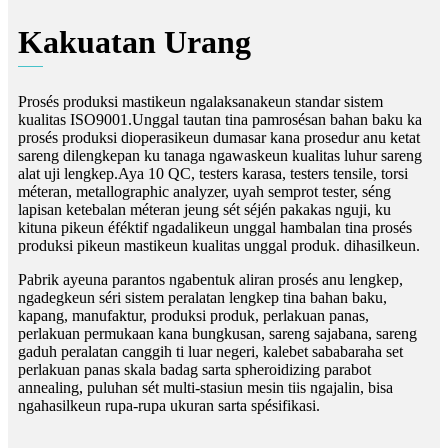
Kakuatan Urang
Prosés produksi mastikeun ngalaksanakeun standar sistem
kualitas ISO9001.Unggal tautan tina pamrosésan bahan baku ka
prosés produksi dioperasikeun dumasar kana prosedur anu ketat
sareng dilengkepan ku tanaga ngawaskeun kualitas luhur sareng
alat uji lengkep.Aya 10 QC, testers karasa, testers tensile, torsi
méteran, metallographic analyzer, uyah semprot tester, séng
lapisan ketebalan méteran jeung sét séjén pakakas nguji, ku
kituna pikeun éféktif ngadalikeun unggal hambalan tina prosés
produksi pikeun mastikeun kualitas unggal produk. dihasilkeun.
Pabrik ayeuna parantos ngabentuk aliran prosés anu lengkep,
ngadegkeun séri sistem peralatan lengkep tina bahan baku,
kapang, manufaktur, produksi produk, perlakuan panas,
perlakuan permukaan kana bungkusan, sareng sajabana, sareng
gaduh peralatan canggih ti luar negeri, kalebet sababaraha set
perlakuan panas skala badag sarta spheroidizing parabot
annealing, puluhan sét multi-stasiun mesin tiis ngajalin, bisa
ngahasilkeun rupa-rupa ukuran sarta spésifikasi.