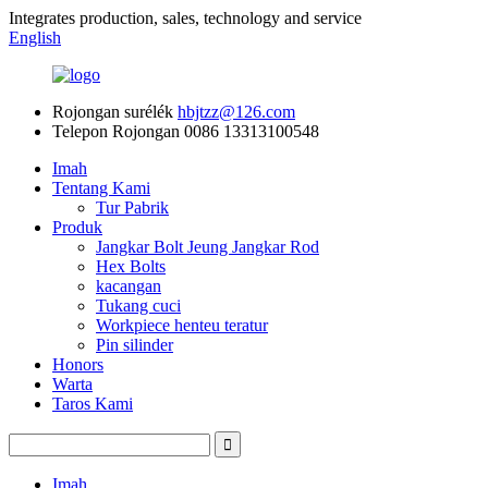
Integrates production, sales, technology and service
English
Rojongan surélék
hbjtzz@126.com
Telepon Rojongan
0086 13313100548
Imah
Tentang Kami
Tur Pabrik
Produk
Jangkar Bolt Jeung Jangkar Rod
Hex Bolts
kacangan
Tukang cuci
Workpiece henteu teratur
Pin silinder
Honors
Warta
Taros Kami
Imah