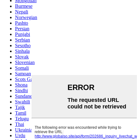
Mongolian
Burmese
Nepali
Norwegian
Pashto
Persian
Punjabi
Serbian
Sesotho
Sinhala
Slovak
Slovenian
Somali
Samoan
Scots Gaelic
Shona
Sindhi
Sundanese
Swahili
Tajik
Tamil
Telugu
Thai
Ukrainian
Urdu