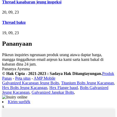
Thread kasabaran jeung inspeksi
20, 09, 23
Thread baku
19, 09, 23
Pananyaan
Pikeun inquiries ngeunaan produk urang atawa daptar harga,
mangga tinggalkeun email anjeun ka kami sarta kami bakal di
kabaran dina 24 jam.
Pananya Ayeuna
© Hak Cipta - 2021-2023 : Sadaya Hak Ditangtayungan.
Produk
Panas
-
Peta situs
-
AMP Mobile
Galvanized Kacangan Jeung Bolts
,
Titanium Bolts Jeung Kacangan
,
Hex Bolts Jeung Kacangan
,
Hex Flange baud
,
Bolts Galvanized
Jeung Kacangan
,
Galvanized Jangkar Bolts
,
Kirim surélék
x